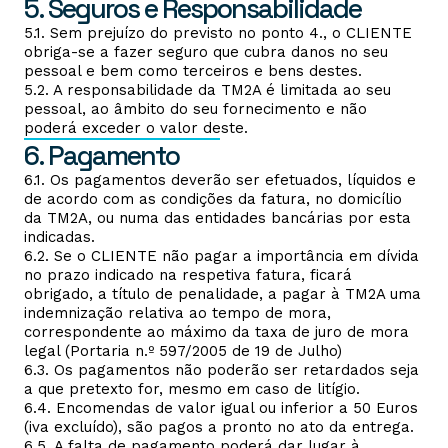
5. Seguros e Responsabilidade
5.1. Sem prejuízo do previsto no ponto 4., o CLIENTE
obriga-se a fazer seguro que cubra danos no seu
pessoal e bem como terceiros e bens destes.
5.2. A responsabilidade da TM2A é limitada ao seu
pessoal, ao âmbito do seu fornecimento e não
poderá exceder o valor deste.
6. Pagamento
6.1. Os pagamentos deverão ser efetuados, líquidos e
de acordo com as condições da fatura, no domicílio
da TM2A, ou numa das entidades bancárias por esta
indicadas.
6.2. Se o CLIENTE não pagar a importância em dívida
no prazo indicado na respetiva fatura, ficará
obrigado, a título de penalidade, a pagar à TM2A uma
indemnização relativa ao tempo de mora,
correspondente ao máximo da taxa de juro de mora
legal (Portaria n.º 597/2005 de 19 de Julho)
6.3. Os pagamentos não poderão ser retardados seja
a que pretexto for, mesmo em caso de litígio.
6.4. Encomendas de valor igual ou inferior a 50 Euros
(iva excluído), são pagos a pronto no ato da entrega.
6.5. A falta de pagamento poderá dar lugar à