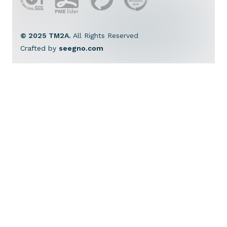
© 2025 TM2A.
All Rights Reserved
Crafted by
seegno.com