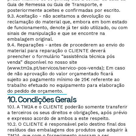
Guia de Remessa ou Guia de Transporte, e
posteriormente aceites e confirmadas por escrito.
9.3. Aceitação - não aceitamos a devolução ou
reclamação do material que, embora em bom estado
de funcionamento, denote já ter sido utilizado, ou com
sinais de manipulação e que se encontre na
embalagem original.
9.4. Reparações - antes de procederem ao envio do
material para reparação o CLIENTE deverá
preencher o formulário “assistência técnica pós
venda” disponível no nosso site
(www.tm2a.pt/servicos/servico-pos-venda); Em caso
de não aprovação do valor orçamentado ficará
sujeito ao pagamento mínimo de 25€ referente ao
trabalho efetuado no equipamento para elaboração
do pedido de orçamento.
10. Condições Gerais
10.1. A TM2A e o CLIENTE poderão somente transferir
a terceiros os seus direitos e obrigações, após prévio
e expresso acordo de ambos a este respeito.
10.2. O CLIENTE é responsável pelo destino final dos
resíduos das embalagens dos produtos que adquirir à
TM2A, que com o fornecimento passam a ser